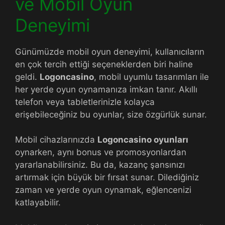
ve Mobil Oyun
Deneyimi
Günümüzde mobil oyun deneyimi, kullanıcıların
en çok tercih ettiği seçeneklerden biri haline
geldi.
Logoncasino
, mobil uyumlu tasarımları ile
her yerde oyun oynamanıza imkan tanır. Akıllı
telefon veya tabletlerinizle kolayca
erişebileceğiniz bu oyunlar, size özgürlük sunar.
Mobil cihazlarınızda
Logoncasino oyunları
oynarken, aynı bonus ve promosyonlardan
yararlanabilirsiniz. Bu da, kazanç şansınızı
artırmak için büyük bir fırsat sunar. Dilediğiniz
zaman ve yerde oyun oynamak, eğlencenizi
katlayabilir.