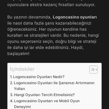
oyunculara ekstra kazanç fırsatları sunuluyor.
Bu yazının devamında,
Logoncasino oyunları
ile nasıl daha fazla şans kazanabileceğinizi
öğreneceksiniz. Her oyunun kendine has
kuralları ve stratejileri vardır. Bu nedenle, hangi
oyunu seçerseniz seçin, doğru bilgi ve strateji
ile daha iyi lar elde edebilirsiniz. Haydi,
başlayalım!
İçindekiler
Logoncasino Oyunları Nedir?
Logoncasino Oyunları ile Şansınızı Artırmanın
Yolları
Hangi Oyunları Tercih Etmelisiniz?
Logoncasino Oyunları ve Mobil Oyun
Deneyimi