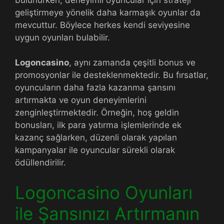
geliştirmeye yönelik daha karmaşık oyunlar da
mevcuttur. Böylece herkes kendi seviyesine
uygun oyunları bulabilir.
Logoncasino
, aynı zamanda çeşitli bonus ve
promosyonlar ile desteklenmektedir. Bu fırsatlar,
oyuncuların daha fazla kazanma şansını
artırmakta ve oyun deneyimlerini
zenginleştirmektedir. Örneğin, hoş geldin
bonusları, ilk para yatırma işlemlerinde ek
kazanç sağlarken, düzenli olarak yapılan
kampanyalar ile oyuncular sürekli olarak
ödüllendirilir.
Logoncasino Oyunları
ile Şansınızı Artırmanın