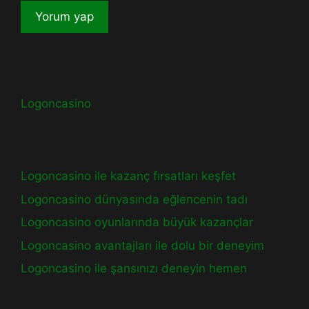
Logoncasino
Logoncasino ile kazanç fırsatları keşfet
Logoncasino dünyasında eğlencenin tadı
Logoncasino oyunlarında büyük kazançlar
Logoncasino avantajları ile dolu bir deneyim
Logoncasino ile şansınızı deneyin hemen