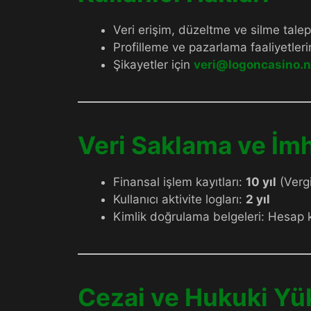
Veri erişim, düzeltme ve silme talep
Profilleme ve pazarlama faaliyetler
Şikayetler için
veri@logoncasino.n
Veri Saklama ve İm
Finansal işlem kayıtları:
10 yıl
(Verg
Kullanıcı aktivite logları:
2 yıl
Kimlik doğrulama belgeleri: Hesap 
Cezai ve Hukuki Yü