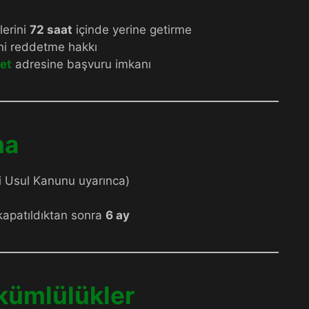
lerini
72 saat
içinde yerine getirme
ini reddetme hakkı
et
adresine başvuru imkanı
ha
i Usul Kanunu uyarınca)
kapatıldıktan sonra
6 ay
kümlülükler