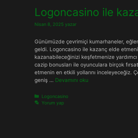
Logoncasino ile kaza
Nisan 8, 2025
yazar
Günümüzde çevrimiçi kumarhaneler, eğlenc
geldi. Logoncasino ile kazanç elde etmenin
kazanabileceğinizi keşfetmenize yardımcı 
cazip bonusları ile oyunculara birçok fırs
etmenin en etkili yollarını inceleyeceğiz. 
geniş …
Devamını oku
Kategoriler
Logoncasino
Yorum yap