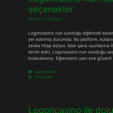
seçenekler
Mart 31, 2025
yazar
Logoncasino nun sunduğu eğlenceli seçen
yer edinmiş durumda. Bu platform, kullanı
zevke hitap ediyor. İster şans oyunlarına il
tercih edin, Logoncasino nun sunduğu seç
bulacaksınız. Eğlencenin yanı sıra güvenli
Kategoriler
Logoncasino
Yorum yap
Logoncasino ile dolu