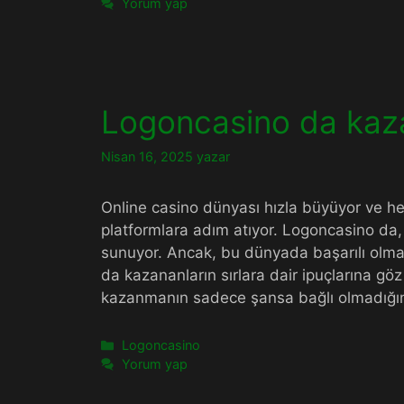
Yorum yap
Logoncasino da kazan
Nisan 16, 2025
yazar
Online casino dünyası hızla büyüyor ve he
platformlara adım atıyor. Logoncasino da, 
sunuyor. Ancak, bu dünyada başarılı olmak 
da kazananların sırlara dair ipuçlarına 
kazanmanın sadece şansa bağlı olmadığ
Kategoriler
Logoncasino
Yorum yap