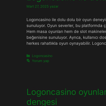
Mart 27, 2025
yazar
Logoncasino ile dolu dolu bir oyun deneyi
sunuluyor. Oyun severler, bu platformda çeşi
Hem masa oyunları hem de slot makineleri g
beğenisine sunuluyor. Ayrıca, kullanıcı d
herkes rahatlıkla oyun oynayabilir. Logo
Kategoriler
Logoncasino
Yorum yap
Logoncasino oyunlar
dengesi