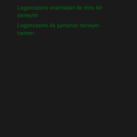
Logoncasino avantajları ile dolu bir
deneyim
Logoncasino ile şansınızı deneyin
hemen