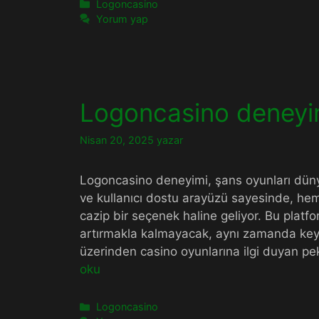
Kategoriler
Logoncasino
Yorum yap
Logoncasino deneyimi 
Nisan 20, 2025
yazar
Logoncasino deneyimi, şans oyunları dünyas
ve kullanıcı dostu arayüzü sayesinde, he
cazip bir seçenek haline geliyor. Bu plat
artırmakla kalmayacak, aynı zamanda keyifl
üzerinden casino oyunlarına ilgi duyan p
oku
Kategoriler
Logoncasino